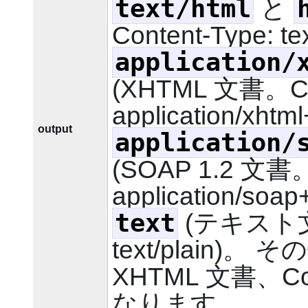
text/html
と
Content-Type: te
application/
(XHTML 文書。Con
application/xhtm
output
application/
(SOAP 1.2 文書。
application/soa
text
(テキスト文書
text/plain
XHTML 文書、Conte
なります。