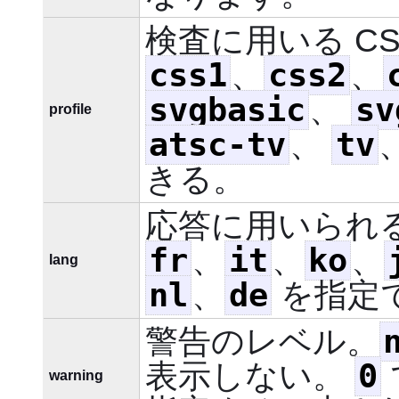
検査に用いる C
css1
css2
、
、
svgbasic
sv
、
profile
atsc-tv
tv
、
きる。
応答に用いられ
fr
it
ko
、
、
、
lang
nl
de
、
を指定
警告のレベル。
0
表示しない。
warning